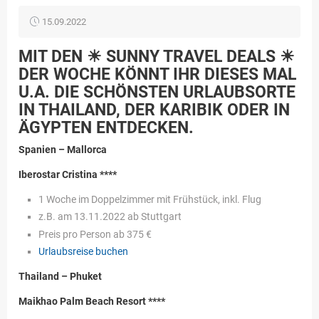
15.09.2022
MIT DEN ☀ SUNNY TRAVEL DEALS ☀
DER WOCHE KÖNNT IHR DIESES MAL
U.A. DIE SCHÖNSTEN URLAUBSORTE
IN THAILAND, DER KARIBIK ODER IN
ÄGYPTEN ENTDECKEN.
Spanien – Mallorca
Iberostar Cristina ****
1 Woche im Doppelzimmer mit Frühstück, inkl. Flug
z.B. am 13.11.2022 ab Stuttgart
Preis pro Person ab 375 €
Urlaubsreise buchen
Thailand – Phuket
Maikhao Palm Beach Resort ****