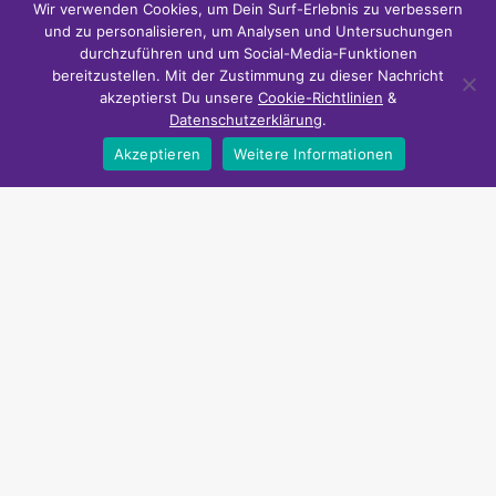
Wir verwenden Cookies, um Dein Surf-Erlebnis zu verbessern
und zu personalisieren, um Analysen und Untersuchungen
durchzuführen und um Social-Media-Funktionen
bereitzustellen. Mit der Zustimmung zu dieser Nachricht
akzeptierst Du unsere
Cookie-Richtlinien
&
Datenschutzerklärung
.
Akzeptieren
Weitere Informationen
Zeit und Geld sparen
NiceDeals24 bietet Smart Home Schnäppchen und günstige
Urlaubsangebote an.
Über NiceDeals24
FAQ
Datenschutz