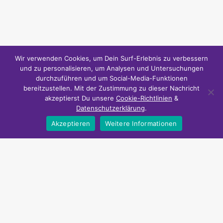
Wir verwenden Cookies, um Dein Surf-Erlebnis zu verbessern
und zu personalisieren, um Analysen und Untersuchungen
durchzuführen und um Social-Media-Funktionen
bereitzustellen. Mit der Zustimmung zu dieser Nachricht
akzeptierst Du unsere
Cookie-Richtlinien
&
Datenschutzerklärung
.
Akzeptieren
Weitere Informationen
Zeit und Geld sparen
NiceDeals24 bietet Smart Home Schnäppchen und günstige