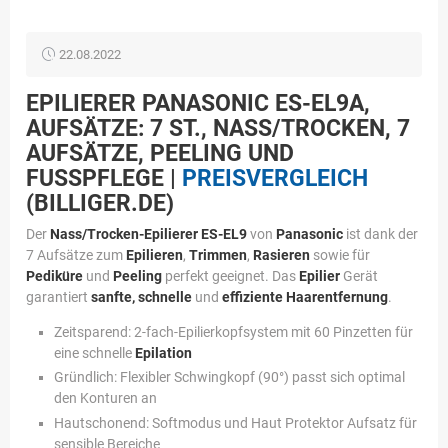
22.08.2022
EPILIERER PANASONIC ES-EL9A,
AUFSÄTZE: 7 ST., NASS/TROCKEN, 7
AUFSÄTZE, PEELING UND
FUSSPFLEGE |
PREISVERGLEICH
(BILLIGER.DE)
Der
Nass/Trocken-Epilierer ES-EL9
von
Panasonic
ist dank der
7 Aufsätze zum
Epilieren
,
Trimmen
,
Rasieren
sowie für
Pediküre
und
Peeling
perfekt geeignet. Das
Epilier
Gerät
garantiert
sanfte, schnelle
und
effiziente
Haarentfernung
.
Zeitsparend: 2-fach-Epilierkopfsystem mit 60 Pinzetten für
eine schnelle
Epilation
Gründlich: Flexibler Schwingkopf (90°) passt sich optimal
den Konturen an
Hautschonend: Softmodus und Haut Protektor Aufsatz für
sensible Bereiche