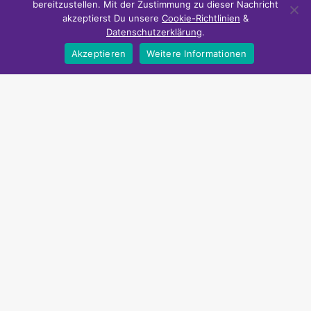
bereitzustellen. Mit der Zustimmung zu dieser Nachricht
akzeptierst Du unsere
Cookie-Richtlinien
&
Datenschutzerklärung
.
Akzeptieren
Weitere Informationen
Zeit und Geld sparen
NiceDeals24 bietet Smart Home Schnäppchen und günstige
Urlaubsangebote an.
Über NiceDeals24
FAQ
Datenschutz
Cookie-Richtlinie
Impressum