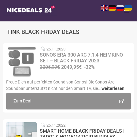
TINK BLACK FRIDAY DEALS
25.11.2023
SONOS ERA 300 ARC 7.1.4 HEIMKINO
SET – BLACK FRIDAY 2023
3005,99€
2049,95€
-32%
Freue Dich auf perfekten Sound von Sonos! Die Sonos Arc
Soundbar unterstützt nicht nur den Smart TV, sie…
weiterlesen
Zum Deal
25.11.2022
SMART HOME BLACK FRIDAY DEALS |
TADO° & HOMEMATICIP BUNDLES