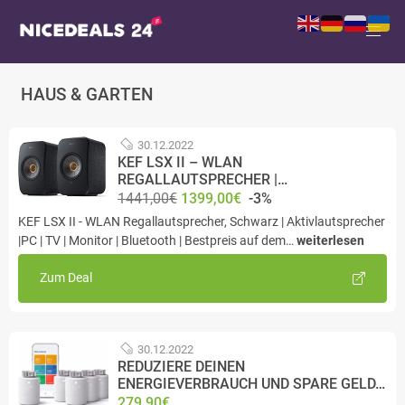
HAUS & GARTEN
30.12.2022
KEF LSX II – WLAN
REGALLAUTSPRECHER |…
1441,00€
1399,00€
-3%
KEF LSX II - WLAN Regallautsprecher, Schwarz | Aktivlautsprecher
|PC | TV | Monitor | Bluetooth | Bestpreis auf dem…
weiterlesen
Zum Deal
30.12.2022
REDUZIERE DEINEN
ENERGIEVERBRAUCH UND SPARE GELD…
279,90€