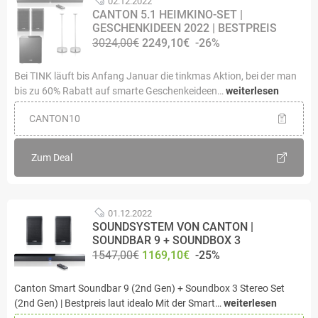
02.12.2022
CANTON 5.1 HEIMKINO-SET |
GESCHENKIDEEN 2022 | BESTPREIS
3024,00€
2249,10€
-26%
Bei TINK läuft bis Anfang Januar die tinkmas Aktion, bei der man
bis zu 60% Rabatt auf smarte Geschenkeideen…
weiterlesen
CANTON10
Zum Deal
01.12.2022
SOUNDSYSTEM VON CANTON |
SOUNDBAR 9 + SOUNDBOX 3
1547,00€
1169,10€
-25%
Canton Smart Soundbar 9 (2nd Gen) + Soundbox 3 Stereo Set
(2nd Gen) | Bestpreis laut idealo Mit der Smart…
weiterlesen