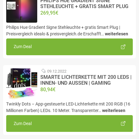
PHILIPS HUE GRADIENT SIGNE
STEHLEUCHTE + GRATIS SMART PLUG
269,95€
Philips Hue Gradient Signe Stehleuchte + gratis Smart Plug |
Preisvergleich idealo & preisvergleich.de Erschafft…
weiterlesen
Zum Deal
09.12.2022
SMARTE LICHTERKETTE MIT 200 LEDS |
INNEN- UND AUSSEN | GAMING
80,94€
Twinkly Dots – App-gesteuerte LED-Lichterkette mit 200 RGB (16
Millionen Farben) LEDs. 10 Meter. Transparenter…
weiterlesen
Zum Deal