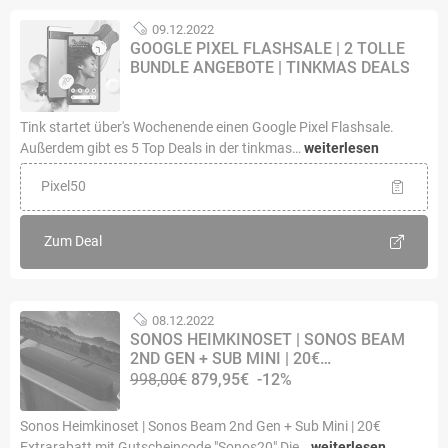
09.12.2022
GOOGLE PIXEL FLASHSALE | 2 TOLLE
BUNDLE ANGEBOTE | TINKMAS DEALS
Tink startet über's Wochenende einen Google Pixel Flashsale.
Außerdem gibt es 5 Top Deals in der tinkmas…
weiterlesen
Pixel50
Zum Deal
08.12.2022
SONOS HEIMKINOSET | SONOS BEAM
2ND GEN + SUB MINI | 20€…
998,00€
879,95€
-12%
Sonos Heimkinoset | Sonos Beam 2nd Gen + Sub Mini | 20€
Extrarabatt mit Gutscheincode "Sonos20" Die…
weiterlesen