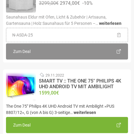
3299,00€
2974,00€
-10%
Saunahaus Eldur mit Ofen, Licht & Zubehör | Artsauna,
Gartensauna | Holz Saunahaus für 5 Personen –…
weiterlesen
N-ASDA-25
Zum Deal
29.11.2022
SMART TV :: THE ONE 75″ PHILIPS 4K
UHD ANDROID TV MIT AMBILIGHT
1599,00€
The One 75" Philips 4K UHD Android TV mit Ambilight »PUS
8807/12«, G (von A bis G) 3-seitige…
weiterlesen
Zum Deal