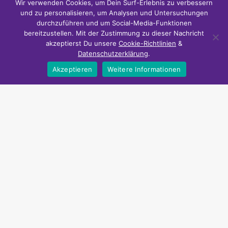
Wir verwenden Cookies, um Dein Surf-Erlebnis zu verbessern
und zu personalisieren, um Analysen und Untersuchungen
durchzuführen und um Social-Media-Funktionen
bereitzustellen. Mit der Zustimmung zu dieser Nachricht
akzeptierst Du unsere
Cookie-Richtlinien
&
Datenschutzerklärung
.
Akzeptieren
Weitere Informationen
Zeit und Geld sparen
NiceDeals24 bietet Smart Home Schnäppchen und günstige
Urlaubsangebote an.
Über NiceDeals24
FAQ
Datenschutz