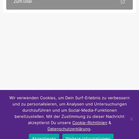
Zum Deal
Wir verwenden Cookies, um Dein Surf-Erlebnis zu verbessern
und zu personalisieren, um Analysen und Untersuchungen
durchzuführen und um Social-Media-Funktionen
bereitzustellen. Mit der Zustimmung zu dieser Nachricht
akzeptierst Du unsere
Cookie-Richtlinien
&
Datenschutzerklärung
.
Akzeptieren
Weitere Informationen