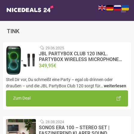
TINK
29.06.2025
JBL PARTYBOX CLUB 120 INKL.
PARTYBOX WIRELESS MICROPHONE…
349,95€
Stell Dir vor, Du schmeißt eine Party – egal ob drinnen oder
draußen – und die JBL PartyBox Club 120 sorgt für…
weiterlesen
Zum Deal
28.08.2024
SONOS ERA 100 – STEREO SET |
FASZINIEREND KLARER SOUND